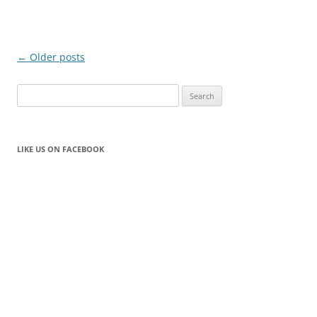
Post
←
Older posts
navigation
Search
for:
LIKE US ON FACEBOOK