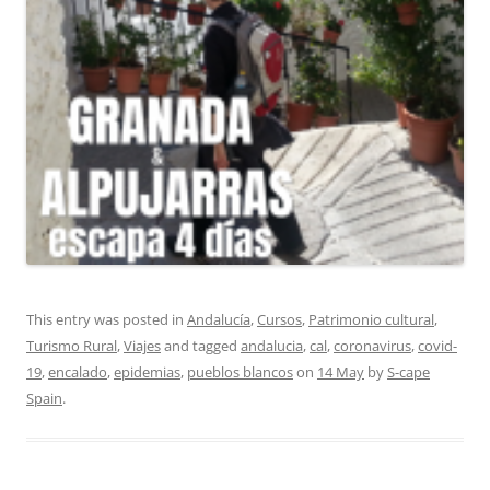
This entry was posted in
Andalucía
,
Cursos
,
Patrimonio cultural
,
Turismo Rural
,
Viajes
and tagged
andalucia
,
cal
,
coronavirus
,
covid-
19
,
encalado
,
epidemias
,
pueblos blancos
on
14 May
by
S-cape
Spain
.