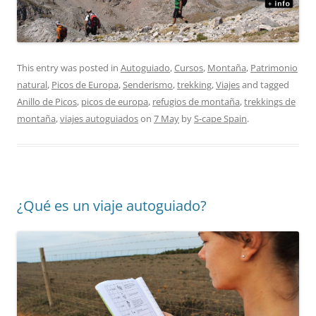
This entry was posted in
Autoguiado
,
Cursos
,
Montaña
,
Patrimonio
natural
,
Picos de Europa
,
Senderismo
,
trekking
,
Viajes
and tagged
Anillo de Picos
,
picos de europa
,
refugios de montaña
,
trekkings de
montaña
,
viajes autoguiados
on
7 May
by
S-cape Spain
.
¿Qué es un viaje autoguiado?