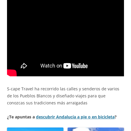
S-cape Travel ha recorrido las calles y senderos de varios
de los Pueblos Blancos y diseñado viajes para que
conozcas sus tradiciones más arraigadas
¿Te apuntas a
descubrir Andalucía a pie o en bicicleta
?