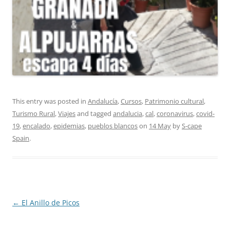
This entry was posted in
Andalucía
,
Cursos
,
Patrimonio cultural
,
Turismo Rural
,
Viajes
and tagged
andalucia
,
cal
,
coronavirus
,
covid-
19
,
encalado
,
epidemias
,
pueblos blancos
on
14 May
by
S-cape
Spain
.
Post
←
El Anillo de Picos
navigation