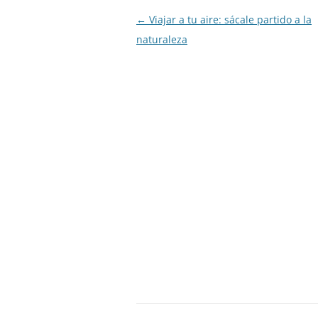
Post
←
Viajar a tu aire: sácale partido a la
navigation
naturaleza