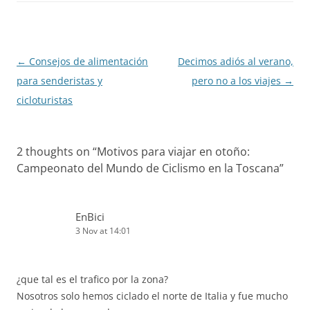
Post
←
Consejos de alimentación
Decimos adiós al verano,
navigation
para senderistas y
pero no a los viajes
→
cicloturistas
2 thoughts on “
Motivos para viajar en otoño:
Campeonato del Mundo de Ciclismo en la Toscana
”
EnBici
3 Nov at 14:01
¿que tal es el trafico por la zona?
Nosotros solo hemos ciclado el norte de Italia y fue mucho