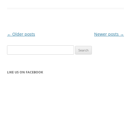
Post
←
Older posts
Newer posts
→
navigation
Search
for:
LIKE US ON FACEBOOK