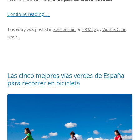
Continue reading
→
This entry was posted in
Senderismo
on
23 May
by
Virati-S-Cape
Spain
.
Las cinco mejores vías verdes de España
para recorrer en bicicleta