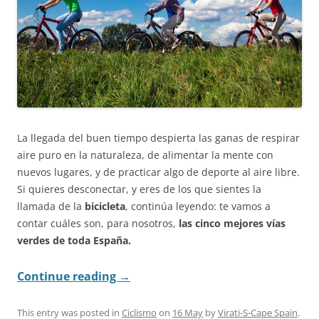
La llegada del buen tiempo despierta las ganas de respirar
aire puro en la naturaleza, de alimentar la mente con
nuevos lugares, y de practicar algo de deporte al aire libre.
Si quieres desconectar, y eres de los que sientes la
llamada de la
bicicleta
, continúa leyendo: te vamos a
contar cuáles son, para nosotros,
las cinco mejores vías
verdes de toda España.
Continue reading
→
This entry was posted in
Ciclismo
on
16 May
by
Virati-S-Cape Spain
.