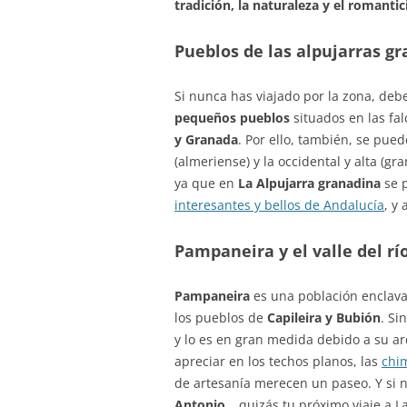
tradición, la naturaleza y el romanti
Pueblos de las alpujarras g
Si nunca has viajado por la zona, de
pequeños pueblos
situados en las fa
y Granada
. Por ello, también, se puede
(almeriense) y la occidental y alta (g
ya que en
La Alpujarra granadina
se 
interesantes y bellos de Andalucía
, y
Pampaneira y el valle del rí
Pampaneira
es una población enclav
los pueblos de
Capileira y Bubión
. Si
y lo es en gran medida debido a su ar
apreciar en los techos planos, las
chi
de artesanía merecen un paseo. Y si n
Antonio
… quizás tu próximo viaje a La