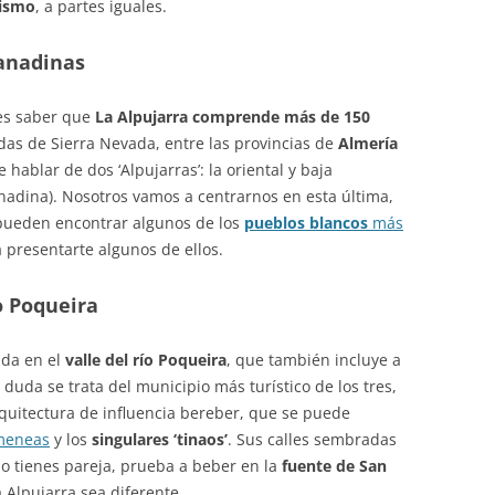
cismo
, a partes iguales.
ranadinas
bes saber que
La Alpujarra comprende más de 150
ldas de Sierra Nevada, entre las provincias de
Almería
 hablar de dos ‘Alpujarras’: la oriental y baja
ranadina). Nosotros vamos a centrarnos en esta última,
pueden encontrar algunos de los
pueblos blancos
más
 a presentarte algunos de ellos.
o Poqueira
ada en el
valle del río Poqueira
, que también incluye a
n duda se trata del municipio más turístico de los tres,
quitectura de influencia bereber, que se puede
meneas
y los
singulares ‘tinaos’
. Sus calles sembradas
o tienes pareja, prueba a beber en la
fuente de San
 Alpujarra sea diferente.