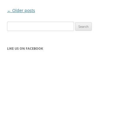
Post
←
Older posts
navigation
Search
for:
LIKE US ON FACEBOOK