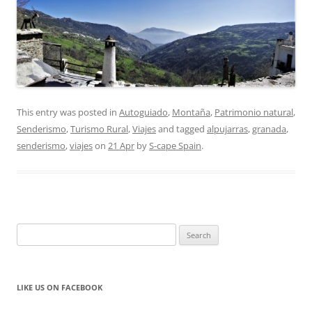
This entry was posted in
Autoguiado
,
Montaña
,
Patrimonio natural
,
Senderismo
,
Turismo Rural
,
Viajes
and tagged
alpujarras
,
granada
,
senderismo
,
viajes
on
21 Apr
by
S-cape Spain
.
Search
for:
LIKE US ON FACEBOOK