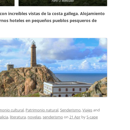
Faro O Roncudo
n increíbles vistas de la costa gallega. Alojamiento
rnos hoteles en pequeños pueblos pesqueros de
monio cultural
,
Patrimonio natural
,
Senderismo
,
Viajes
and
alicia
,
literatura
,
novelas
,
senderismo
on
21 Apr
by
S-cape