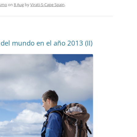
ismo
on
8 Aug
by
Virati-S-Cape Spain
.
del mundo en el año 2013 (II)