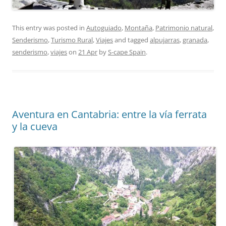
This entry was posted in
Autoguiado
,
Montaña
,
Patrimonio natural
,
Senderismo
,
Turismo Rural
,
Viajes
and tagged
alpujarras
,
granada
,
senderismo
,
viajes
on
21 Apr
by
S-cape Spain
.
Aventura en Cantabria: entre la vía ferrata
y la cueva