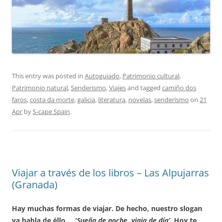
This entry was posted in
Autoguiado
,
Patrimonio cultural
,
Patrimonio natural
,
Senderismo
,
Viajes
and tagged
camiño dos
faros
,
costa da morte
,
galicia
,
literatura
,
novelas
,
senderismo
on
21
Apr
by
S-cape Spain
.
Viajar a través de los libros – Las Alpujarras
(Granada)
Hay muchas formas de viajar. De hecho, nuestro slogan
ya habla de éllo…. ‘
Sueña de noche, viaja de día’
. Hoy te