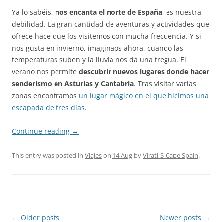
Ya lo sabéis,
nos encanta el norte de España
, es nuestra
debilidad. La gran cantidad de aventuras y actividades que
ofrece hace que los visitemos con mucha frecuencia. Y si
nos gusta en invierno, imaginaos ahora, cuando las
temperaturas suben y la lluvia nos da una tregua. El
verano nos permite
descubrir nuevos lugares donde hacer
senderismo en Asturias y Cantabria
. Tras visitar varias
zonas encontramos
un lugar mágico en el que hicimos una
escapada de tres días
.
Continue reading
→
This entry was posted in
Viajes
on
14 Aug
by
Virati-S-Cape Spain
.
Post
←
Older posts
Newer posts
→